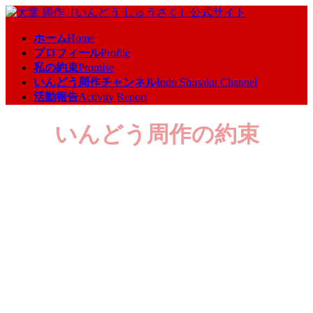
コ
ナ
ン
ビ
ホーム
Home
テ
ゲ
プロフィール
Profile
ン
ー
私の約束
Promise
ツ
シ
いんどう周作チャンネル
Indo Shusaku Channel
へ
ョ
活動報告
Activity Report
ス
ン
キ
に
いんどう周作の約束
ッ
移
プ
動