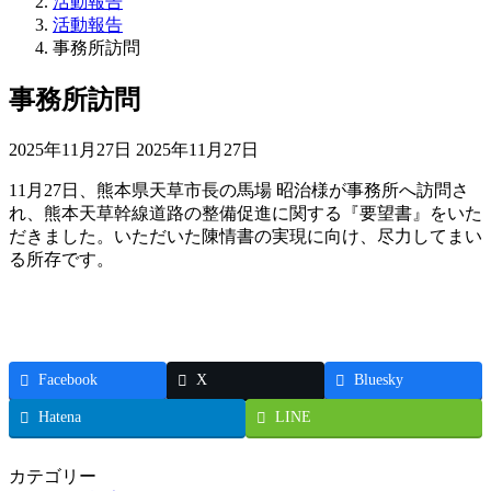
活動報告
活動報告
事務所訪問
事務所訪問
最
2025年11月27日
2025年11月27日
終
11月27日、熊本県天草市長の馬場 昭治様が事務所へ訪問さ
更
れ、熊本天草幹線道路の整備促進に関する『要望書』をいた
新
だきました。いただいた陳情書の実現に向け、尽力してまい
日
る所存です。
時
:
Facebook
X
Bluesky
Hatena
LINE
カテゴリー