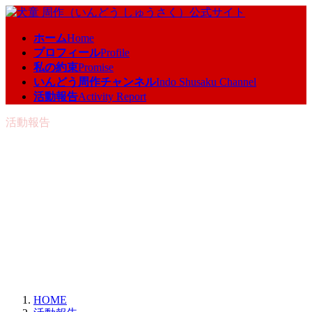
コ
ナ
ン
ビ
ホーム
Home
テ
ゲ
プロフィール
Profile
ン
ー
私の約束
Promise
ツ
シ
いんどう周作チャンネル
Indo Shusaku Channel
へ
ョ
活動報告
Activity Report
ス
ン
キ
に
活動報告
ッ
移
プ
動
HOME