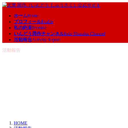
コ
ナ
ン
ビ
ホーム
Home
テ
ゲ
プロフィール
Profile
ン
ー
私の約束
Promise
ツ
シ
いんどう周作チャンネル
Indo Shusaku Channel
へ
ョ
活動報告
Activity Report
ス
ン
キ
に
活動報告
ッ
移
プ
動
HOME