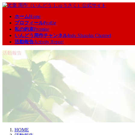
コ
ナ
ン
ビ
ホーム
Home
テ
ゲ
プロフィール
Profile
ン
ー
私の約束
Promise
ツ
シ
いんどう周作チャンネル
Indo Shusaku Channel
へ
ョ
活動報告
Activity Report
ス
ン
キ
に
活動報告
ッ
移
プ
動
HOME