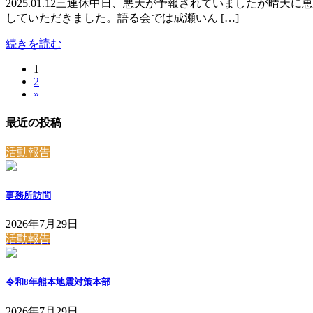
2025.01.12三連休中日、悪天が予報されていましたが晴
していただきました。語る会では成瀬いん […]
続きを読む
固
1
投
固
2
定
稿
»
定
ペ
ペ
ー
の
最近の投稿
ー
ジ
ペ
ジ
活動報告
ー
ジ
事務所訪問
送
2026年7月29日
り
活動報告
令和8年熊本地震対策本部
2026年7月29日