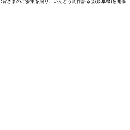
員の皆さまのご参集を賜り、いんどう周作語る会(岐阜県)を開催