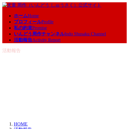
コ
ナ
ン
ビ
ホーム
Home
テ
ゲ
プロフィール
Profile
ン
ー
私の約束
Promise
ツ
シ
いんどう周作チャンネル
Indo Shusaku Channel
へ
ョ
活動報告
Activity Report
ス
ン
キ
に
活動報告
ッ
移
プ
動
HOME