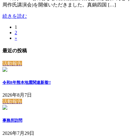
周作氏講演会)を開催いただきました。真鍋四国 […]
続きを読む
固
1
投
固
2
定
稿
»
定
ペ
ペ
ー
の
最近の投稿
ー
ジ
ペ
ジ
活動報告
ー
ジ
令和8年熊本地震関連
新着!!
送
2026年8月7日
り
活動報告
事務所訪問
2026年7月29日