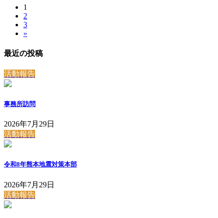
固
1
投
固
2
定
稿
固
3
定
ペ
»
定
ペ
ー
の
ペ
ー
ジ
最近の投稿
ペ
ー
ジ
ジ
ー
活動報告
ジ
送
事務所訪問
り
2026年7月29日
活動報告
令和8年熊本地震対策本部
2026年7月29日
活動報告