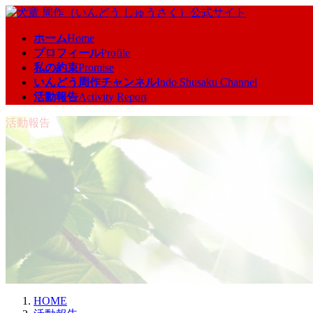
コ
ナ
ン
ビ
ホーム
Home
テ
ゲ
プロフィール
Profile
ン
ー
私の約束
Promise
ツ
シ
いんどう周作チャンネル
Indo Shusaku Channel
へ
ョ
活動報告
Activity Report
ス
ン
キ
に
活動報告
ッ
移
プ
動
HOME