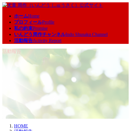
コ
ナ
ン
ビ
ホーム
Home
テ
ゲ
プロフィール
Profile
ン
ー
私の約束
Promise
ツ
シ
いんどう周作チャンネル
Indo Shusaku Channel
へ
ョ
活動報告
Activity Report
ス
ン
キ
に
活動報告
ッ
移
プ
動
HOME