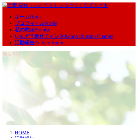
コ
ナ
ン
ビ
ホーム
Home
テ
ゲ
プロフィール
Profile
ン
ー
私の約束
Promise
ツ
シ
いんどう周作チャンネル
Indo Shusaku Channel
へ
ョ
活動報告
Activity Report
ス
ン
キ
に
活動報告
ッ
移
プ
動
HOME