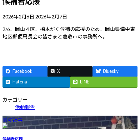
候補者応援
最
2026年2月6日
2026年2月7日
終
2/6、岡山４区、橋本がく候補の応援のため、岡山県備中東
更
地区郵便局長会の皆さまと倉敷市の事務所へ。
新
日
時
:
Facebook
X
Bluesky
Hatena
LINE
カテゴリー
活動報告
前の記事
候補者応援