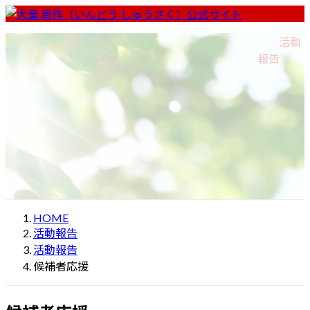
コ
ナ
ン
ビ
ホーム
Home
プロフィール
Profile
私の約束
Promise
活動
テ
ゲ
いんどう周作チャンネル
Indo Shusaku Channel
報告
ン
ー
活動報告
Activity Report
ツ
シ
へ
ョ
ス
ン
キ
に
ッ
移
プ
動
HOME
活動報告
活動報告
候補者応援