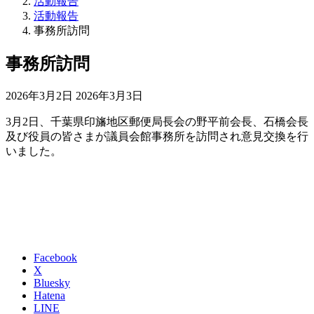
活動報告
活動報告
事務所訪問
事務所訪問
最
2026年3月2日
2026年3月3日
終
3月2日、千葉県印旛地区郵便局長会の野平前会長、石橋会長
更
及び役員の皆さまが議員会館事務所を訪問され意見交換を行
新
いました。
日
時
:
Facebook
X
Bluesky
Hatena
LINE