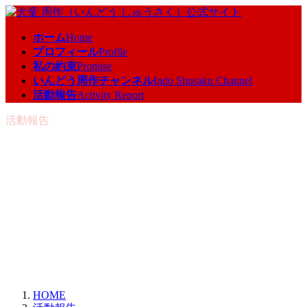
コ
ナ
ン
ビ
ホーム
Home
テ
ゲ
プロフィール
Profile
ン
ー
私の約束
Promise
ツ
シ
いんどう周作チャンネル
Indo Shusaku Channel
へ
ョ
活動報告
Activity Report
ス
ン
キ
に
活動報告
ッ
移
プ
動
HOME