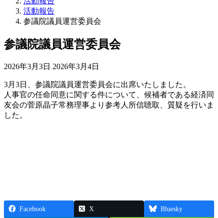
活動報告
活動報告
参議院議員運営委員会
参議院議員運営委員会
最
2026年3月3日
2026年3月4日
終
3月3日、参議院議員運営委員会に出席いたしました。
更
人事官の任命同意に関する件について、候補者である経済同
新
友会の菅原晶子常務理事より参考人所信聴取、質疑を行いま
日
した。
時
:
Facebook
X
Bluesky