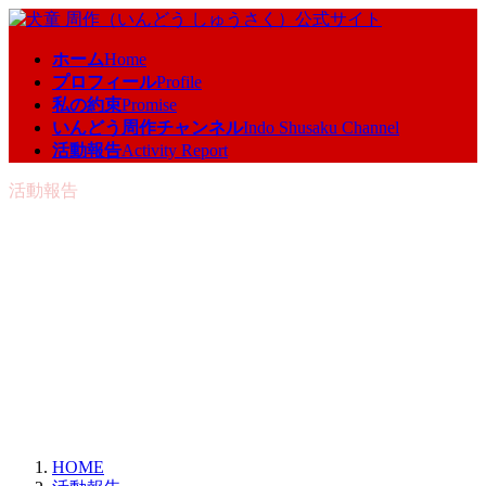
コ
ナ
ン
ビ
ホーム
Home
テ
ゲ
プロフィール
Profile
ン
ー
私の約束
Promise
ツ
シ
いんどう周作チャンネル
Indo Shusaku Channel
へ
ョ
活動報告
Activity Report
ス
ン
キ
に
活動報告
ッ
移
プ
動
HOME