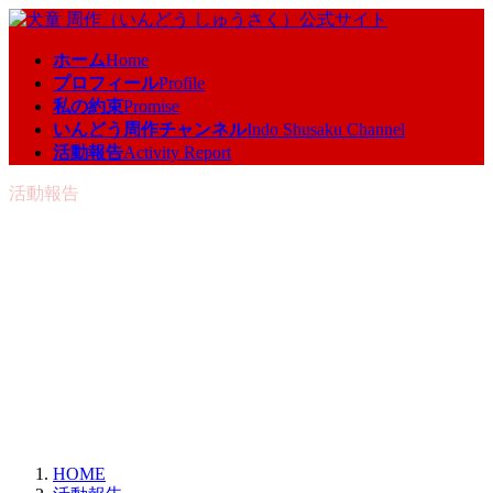
コ
ナ
ン
ビ
ホーム
Home
テ
ゲ
プロフィール
Profile
ン
ー
私の約束
Promise
ツ
シ
いんどう周作チャンネル
Indo Shusaku Channel
へ
ョ
活動報告
Activity Report
ス
ン
キ
に
活動報告
ッ
移
プ
動
HOME