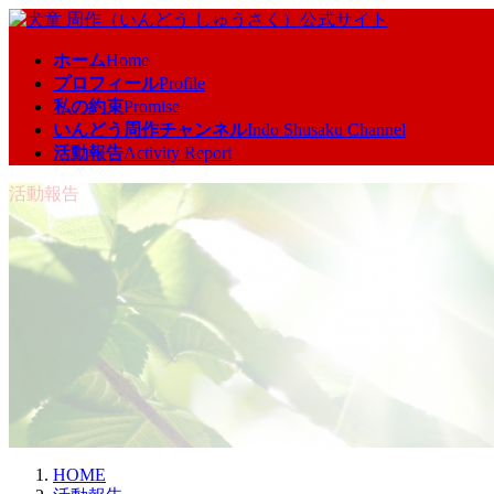
コ
ナ
ン
ビ
ホーム
Home
テ
ゲ
プロフィール
Profile
ン
ー
私の約束
Promise
ツ
シ
いんどう周作チャンネル
Indo Shusaku Channel
へ
ョ
活動報告
Activity Report
ス
ン
キ
に
活動報告
ッ
移
プ
動
HOME