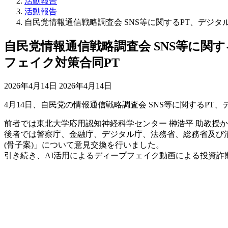
活動報告
活動報告
自民党情報通信戦略調査会 SNS等に関するPT、デジ
自民党情報通信戦略調査会 SNS等に関
フェイク対策合同PT
最
2026年4月14日
2026年4月14日
終
4月14日、自民党の情報通信戦略調査会 SNS等に関するP
更
新
前者では東北大学応用認知神経科学センター 榊浩平 助教授
日
後者では警察庁、金融庁、デジタル庁、法務省、総務省及び
時
(骨子案)」について意見交換を行いました。
:
引き続き、AI活用によるディープフェイク動画による投資