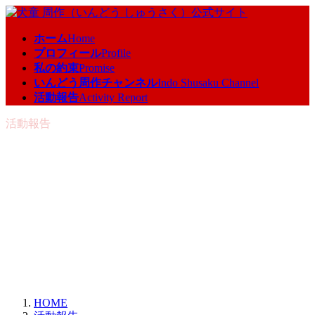
コ
ナ
ン
ビ
ホーム
Home
テ
ゲ
プロフィール
Profile
ン
ー
私の約束
Promise
ツ
シ
いんどう周作チャンネル
Indo Shusaku Channel
へ
ョ
活動報告
Activity Report
ス
ン
キ
に
活動報告
ッ
移
プ
動
HOME