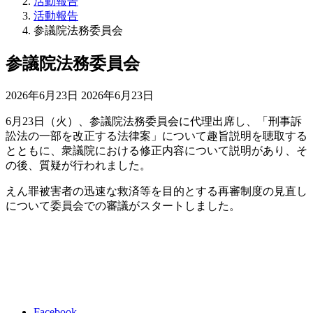
活動報告
活動報告
参議院法務委員会
参議院法務委員会
最
2026年6月23日
2026年6月23日
終
6月23日（火）、参議院法務委員会に代理出席し、「刑事訴
更
訟法の一部を改正する法律案」について趣旨説明を聴取する
新
とともに、衆議院における修正内容について説明があり、そ
日
の後、質疑が行われました。
時
:
えん罪被害者の迅速な救済等を目的とする再審制度の見直し
について委員会での審議がスタートしました。
Facebook