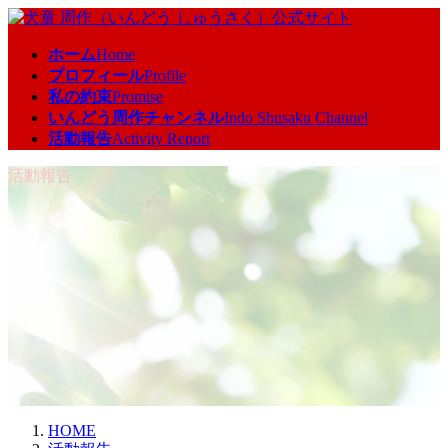
コ
ナ
ン
ビ
ホーム
Home
テ
ゲ
プロフィール
Profile
ン
ー
私の約束
Promise
ツ
シ
いんどう周作チャンネル
Indo Shusaku Channel
へ
ョ
活動報告
Activity Report
ス
ン
キ
に
活動報告
ッ
移
プ
動
HOME