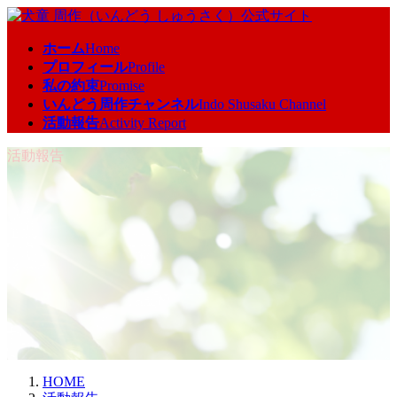
コ
ナ
ン
ビ
ホーム
Home
テ
ゲ
プロフィール
Profile
ン
ー
私の約束
Promise
ツ
シ
いんどう周作チャンネル
Indo Shusaku Channel
へ
ョ
活動報告
Activity Report
ス
ン
キ
に
活動報告
ッ
移
プ
動
HOME