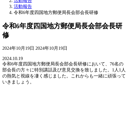
活動報告
活動報告
令和6年度四国地方郵便局長会部会長研修
令和6年度四国地方郵便局長会部会長研
修
最
2024年10月19日
2024年10月19日
終
2024.10.19
更
令和6年度四国地方郵便局長会部会長研修において、76名の
新
部会長の方々に特別講話及び意見交換を致しました。1人1人
日
の熱気と視線を凄く感じました。これからも一緒に頑張って
時
いきましょう。
: