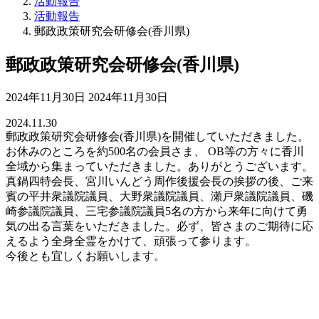
活動報告
活動報告
郵政政策研究会研修会(香川県)
郵政政策研究会研修会(香川県)
最
2024年11月30日
2024年11月30日
終
2024.11.30
更
郵政政策研究会研修会(香川県)を開催していただきました。
新
お休みのところを約500名の会員さま、 OB等の方々に香川
日
全域から集まっていただきました。ありがとうございます。
時
真鍋四特会長、宮川いんどう周作後援会長の挨拶の後、ご来
:
賓の平井衆議院議員、大野衆議院議員、瀬戸衆議院議員、磯
崎参議院議員、三宅参議院議員5名の方から来年に向けて勇
気の出る言葉をいただきました。必ず、皆さまのご期待に応
えるよう全身全霊をかけて、頑張って参ります。
今後とも宜しくお願いします。