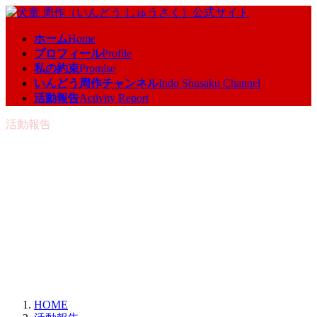
コ
ナ
ン
ビ
ホーム
Home
テ
ゲ
プロフィール
Profile
ン
ー
私の約束
Promise
ツ
シ
いんどう周作チャンネル
Indo Shusaku Channel
へ
ョ
活動報告
Activity Report
ス
ン
キ
に
活動報告
ッ
移
プ
動
HOME