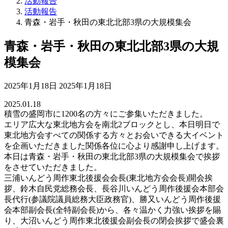
活動報告
活動報告
青森・岩手・秋田の東北北部3県の大規模集会
青森・岩手・秋田の東北北部3県の大規
模集会
最
2025年1月18日
2025年1月18日
終
2025.01.18
更
積雪の盛岡市に1200名の方々にご参集いただきました。
新
エリア広大な東北地方会を南北2ブロックとし、本日明日で
日
東北地方会すべての関係する方々とお会いできる大イベント
時
を企画いただきました関係各位に心より感謝申し上げます。
:
本日は青森・岩手・秋田の東北北部3県の大規模集会で挨拶
をさせていただきました。
三浦いんどう周作東北後援会会長(東北地方会会長)開会挨
拶、鈴木自民党総務会長、長谷川いんどう周作後援会本部会
長代行(参議院議員総務大臣政務官)、勝又いんどう周作後援
会本部副会長(全特副会長)から、各々温かく力強い挨拶を賜
り、大沼いんどう周作東北後援会副会長の閉会挨拶で盛会裏