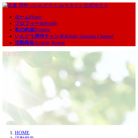
コ
ナ
ン
ビ
ホーム
Home
テ
ゲ
プロフィール
Profile
ン
ー
私の約束
Promise
ツ
シ
いんどう周作チャンネル
Indo Shusaku Channel
へ
ョ
活動報告
Activity Report
ス
ン
キ
に
活動報告
ッ
移
プ
動
HOME