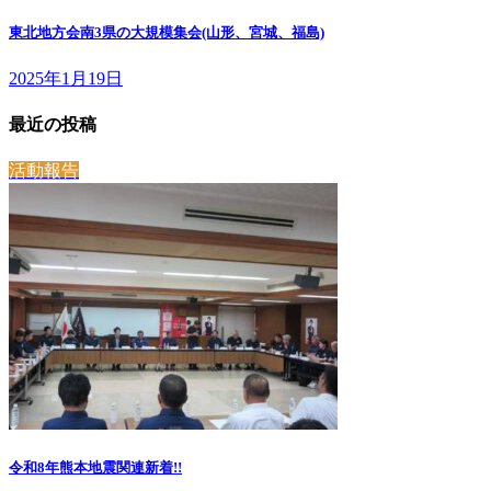
東北地方会南3県の大規模集会(山形、宮城、福島)
2025年1月19日
最近の投稿
活動報告
令和8年熊本地震関連
新着!!