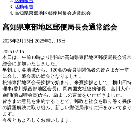
活動報告
活動報告
高知県東部地区郵便局長会通常総会
高知県東部地区郵便局長会通常総会
最
2025年2月15日
2025年2月15日
終
2025.02.15
更
本日は、午前10時より開催の高知県東部地区郵便局長会通常
新
総会に参加いたしました。
日
早朝より各地域から、120名の会員等関係者の皆さまが一堂
時
に会し、盛会裏の総会となりました。
:
松浦東部地区会長挨拶で始まり、来賓挨拶として、横山四特
理事(香川県西部地区会長)、岡四国支社総務部長、宮川大介
顧問(前四特会長)から、励ましの言葉をいただきました。
皆さまの意見を集約することで、郵政と社会を取り巻く幾多
の課題解決に取り組み、新しい郵便局作りに汗をかいて参り
ます。
今後ともよろしくお願いします。