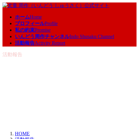
コ
ナ
ン
ビ
ホーム
Home
テ
ゲ
プロフィール
Profile
ン
ー
私の約束
Promise
ツ
シ
いんどう周作チャンネル
Indo Shusaku Channel
へ
ョ
活動報告
Activity Report
ス
ン
キ
に
活動報告
ッ
移
プ
動
HOME