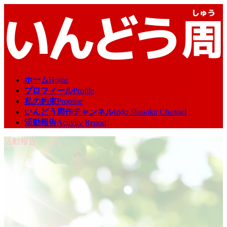
コ
ナ
ン
ビ
テ
ゲ
ン
ー
ツ
シ
へ
ョ
ス
ン
ホーム
Home
キ
に
プロフィール
Profile
ッ
移
私の約束
Promise
プ
動
いんどう周作チャンネル
Indo Shusaku Channel
活動報告
Activity Report
活動報告