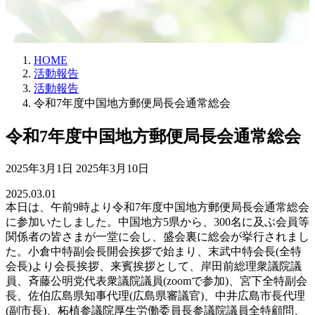
HOME
活動報告
活動報告
令和7年度中国地方郵便局長会通常総会
令和7年度中国地方郵便局長会通常総会
最
2025年3月1日
2025年3月10日
終
2025.03.01
更
本日は、午前9時より令和7年度中国地方郵便局長会通常総会
新
に参加いたしました。中国地方5県から、300名に及ぶ会員等
日
関係者の皆さまが一堂に会し、盛会裏に総会が挙行されまし
時
た。小倉中特副会長開会挨拶で始まり、末武中特会長(全特
:
会長)より会長挨拶、来賓挨拶として、岸田前総理衆議院議
員、斉藤公明党代表衆議院議員(zoomで参加)、宮下全特副会
長、佐伯広島県知事代理(広島県審議官)、中井広島市長代理
(副市長)、柘植参議院厚生労働委員長参議院議員全特顧問、