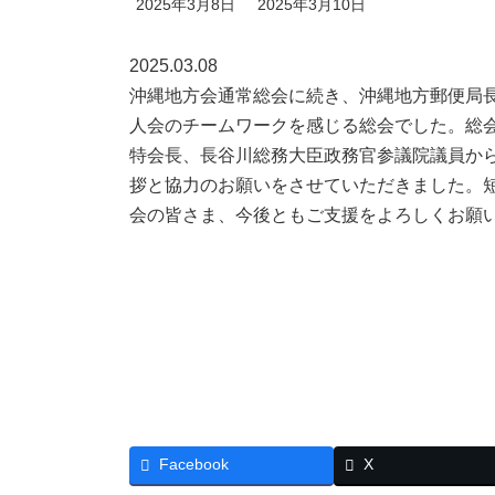
最
2025年3月8日
2025年3月10日
終
更
新
2025.03.08
日
沖縄地方会通常総会に続き、沖縄地方郵便局
時
:
人会のチームワークを感じる総会でした。総
特会長、長谷川総務大臣政務官参議院議員か
拶と協力のお願いをさせていただきました。
会の皆さま、今後ともご支援をよろしくお願
Facebook
X