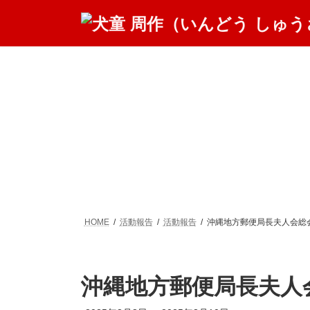
コ
ナ
ン
ビ
テ
ゲ
ン
ー
ツ
シ
へ
ョ
ス
ン
キ
に
ッ
移
プ
動
HOME
活動報告
活動報告
沖縄地方郵便局長夫人会総
沖縄地方郵便局長夫人