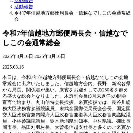
活動報告
活動報告
令和7年信越地方郵便局長会・信越なでしこの会通常総
会
令和7年信越地方郵便局長会・信越なで
しこの会通常総会
最
2025年3月16日
2025年3月16日
終
2025.03.16
更
新
本日は、令和7年信越地方郵便局長会・信越なでしこの会通
日
常総会に出席いたしました。信越地方会内、長野、新潟各県
時
から局長、関係者が集い、来賓をお迎えしての250名を超え
:
る盛大な総会となりました。木透副会長(3月末退任)の開会
宣言で始まり、丸山信特会長挨拶、来賓挨拶では、長谷川総
務大臣政務官参議院議員、末武全国郵便局長会会長、国定国
交大臣政務官兼内閣府大臣政務官兼復興大臣政務官衆議院議
員、小林参議院議員、鈴木新潟県副知事、中村県議、磯田長
岡市長、品田刈羽村長、大曽根信越支社長と多くのご来賓か