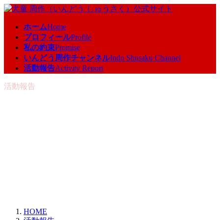
コ
ナ
ン
ビ
ホーム
Home
テ
ゲ
プロフィール
Profile
ン
ー
私の約束
Promise
ツ
シ
いんどう周作チャンネル
Indo Shusaku Channel
へ
ョ
活動報告
Activity Report
ス
ン
キ
に
活動報告
ッ
移
プ
動
HOME