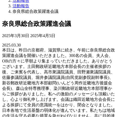
活動報告
活動報告
奈良県総合政策躍進会議
奈良県総合政策躍進会議
最
2025年3月30日
2025年4月5日
終
2025.03.30
更
本日は、昨日の京都府、滋賀県に続き、午前に奈良県総合政
新
策躍進会議を開催いただきました。300名の会員、夫人会、
日
OBの方々に早朝より集まっていただきました。ありがとう
時
ございます。土田郵政研近畿地方本部会長の主催者挨拶の
:
後、ご来賓を代表し、高市衆議院議員、田野瀬衆議院議員、
佐藤参議院議員、堀井参議院議員(自民党副参院副幹事長)、
新谷郵政研近畿地方本部顧問(いんどう周作近畿地方後援会
会長)、森山全特専務理事、染川郵政研近畿地方本部理事か
らご挨拶がありました。私への激励のメッセージも頂戴いた
し、心より御礼申し上げます。会議は織田近畿地方会会長に
よる挨拶にて全員の意識統一をはかり、閉会となりました。
日本各地で生活基盤の弱体化が進んでいます。私たちは地域
の生活を守る必要な措置を急がねばなりません。共に目的達