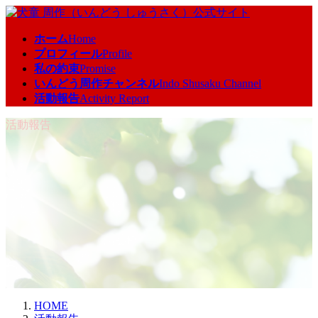
コ
ナ
ン
ビ
ホーム
Home
テ
ゲ
プロフィール
Profile
ン
ー
私の約束
Promise
ツ
シ
いんどう周作チャンネル
Indo Shusaku Channel
へ
ョ
活動報告
Activity Report
ス
ン
キ
に
活動報告
ッ
移
プ
動
HOME