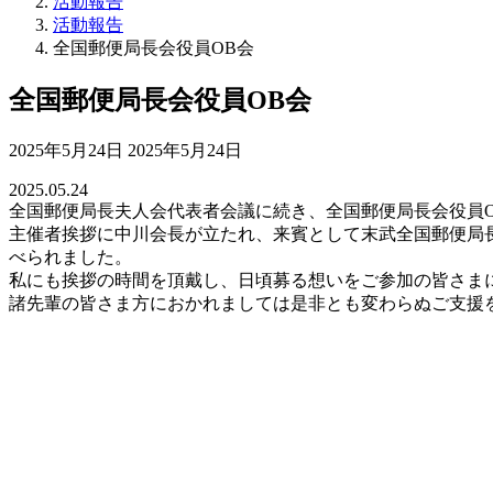
活動報告
活動報告
全国郵便局長会役員OB会
全国郵便局長会役員OB会
最
2025年5月24日
2025年5月24日
終
2025.05.24
更
全国郵便局長夫人会代表者会議に続き、全国郵便局長会役員
新
主催者挨拶に中川会長が立たれ、来賓として末武全国郵便局
日
べられました。
時
私にも挨拶の時間を頂戴し、日頃募る想いをご参加の皆さま
:
諸先輩の皆さま方におかれましては是非とも変わらぬご支援