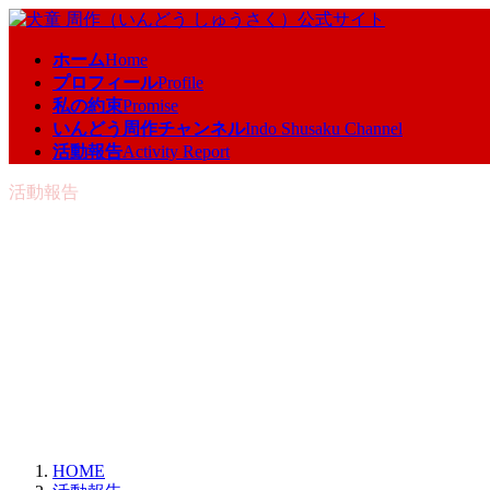
コ
ナ
ン
ビ
ホーム
Home
テ
ゲ
プロフィール
Profile
ン
ー
私の約束
Promise
ツ
シ
いんどう周作チャンネル
Indo Shusaku Channel
へ
ョ
活動報告
Activity Report
ス
ン
キ
に
活動報告
ッ
移
プ
動
HOME