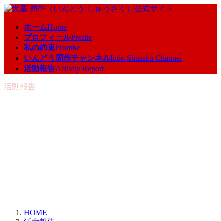
コ
ナ
ン
ビ
ホーム
Home
テ
ゲ
プロフィール
Profile
ン
ー
私の約束
Promise
ツ
シ
いんどう周作チャンネル
Indo Shusaku Channel
へ
ョ
活動報告
Activity Report
ス
ン
キ
に
活動報告
ッ
移
プ
動
HOME