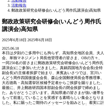
活動報告
活動報告
郵政政策研究会研修会(いんどう周作氏講演会)高知県
郵政政策研究会研修会(いんどう周作氏
講演会)高知県
最
2025年6月18日
2025年6月18日
終
2025.06.18
更
本日は夕刻のご多用中にも拘らず、高知県全地区会員、夫人
新
会、単独マネジメント局長他管理者の皆さま、OBの方々、
日
一同250名の皆さまに郵政政策研究会研修会(いんどう周作氏
時
講演会)にご参加いただきました。真鍋四国地方会会長(全特
:
副会長)の主催者挨拶で始まり、来賓あいさつでは、宮川い
んどう周作四国後援会会長、森山全国郵便局長会専務理事、
大石徳島・高知選挙区候補予定者からご挨拶を賜りました。
最後に、井上郵政研四国本部副会長の閉会挨拶で締めまし
た。ありがとうございます。高知県連の皆さまが強い連帯を
もって前進していることを実感する素晴らしい集会となりま
した。私に賜ったご期待のメッセージを励みとし、着実に計