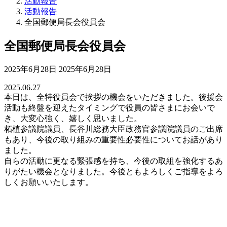
活動報告
活動報告
全国郵便局長会役員会
全国郵便局長会役員会
最
2025年6月28日
2025年6月28日
終
2025.06.27
更
本日は、全特役員会で挨拶の機会をいただきました。後援会
新
活動も終盤を迎えたタイミングで役員の皆さまにお会いで
日
き、大変心強く、嬉しく思いました。
時
柘植参議院議員、長谷川総務大臣政務官参議院議員のご出席
:
もあり、今後の取り組みの重要性必要性についてお話があり
ました。
自らの活動に更なる緊張感を持ち、今後の取組を強化するあ
りがたい機会となりました。今後ともよろしくご指導をよろ
しくお願いいたします。