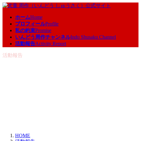
コ
ナ
ン
ビ
ホーム
Home
テ
ゲ
プロフィール
Profile
ン
ー
私の約束
Promise
ツ
シ
いんどう周作チャンネル
Indo Shusaku Channel
へ
ョ
活動報告
Activity Report
ス
ン
キ
に
活動報告
ッ
移
プ
動
HOME