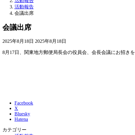
活動報告
活動報告
会議出席
会議出席
最
2025年8月18日
2025年8月18日
終
8月17日、関東地方郵便局長会の役員会、会長会議にお招き
更
新
日
時
:
Facebook
X
Bluesky
Hatena
カテゴリー