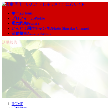
コ
ナ
ン
ビ
ホーム
Home
テ
ゲ
プロフィール
Profile
ン
ー
私の約束
Promise
ツ
シ
いんどう周作チャンネル
Indo Shusaku Channel
へ
ョ
活動報告
Activity Report
ス
ン
キ
に
活動報告
ッ
移
プ
動
HOME