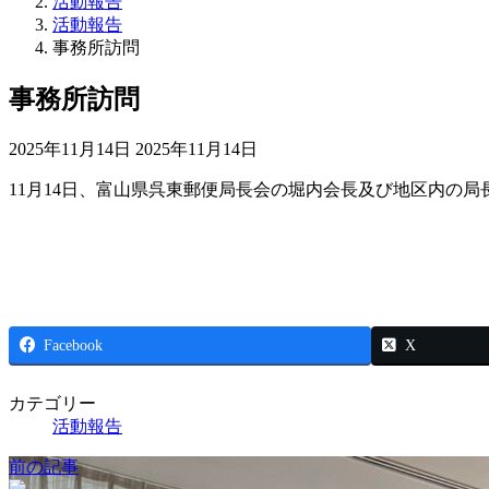
活動報告
活動報告
事務所訪問
事務所訪問
最
2025年11月14日
2025年11月14日
終
11月14日、富山県呉東郵便局長会の堀内会長及び地区内の
更
新
日
時
:
Facebook
X
カテゴリー
活動報告
前の記事