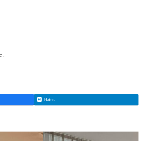
た。
Hatena