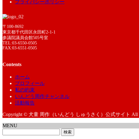
プライバシーポリシー
〒100-8692
東京都千代田区永田町2-1-1
参議院議員会館505号室
TEL:03-6550-0505
FAX:03-6551-0505
Contents
ホーム
プロフィール
私の約束
いんどう周作チャンネル
活動報告
Copyright © 犬童 周作（いんどう しゅうさく）公式サイト All Right
MENU
検
索: