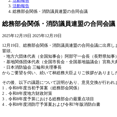
活動報告
活動報告
総務部会関係・消防議員連盟の合同会議
総務部会関係・消防議員連盟の合同会議
最
2025年12月19日
2025年12月19日
終
12月19日、総務部会関係・消防議員連盟の合同会議に出席し
更
冒頭、
新
・地方六団体代表（全国知事会）阿部守一会長（長野県知事
日
・基地関係団体代表（全国市長会・全国基地協議会）宮島大
時
・日本消防協会 三輪和夫理事長
:
からご要望を伺い、続いて林総務大臣よりご挨拶がありまし
その後、以下の議題について説明があり、意見交換が行われ
1．令和8年度当初予算案（総務部会関係）
2．令和8年度地方財政対策
3．令和8年度予算における総務部会の最重点項目
4．令和8年度消防庁予算案および令和7年版消防白書