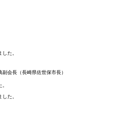
ました。
）
典副会長（長崎県佐世保市長）
た。
ました。