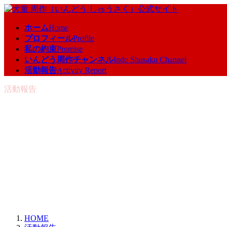
コ
ナ
ン
ビ
ホーム
Home
テ
ゲ
プロフィール
Profile
ン
ー
私の約束
Promise
ツ
シ
いんどう周作チャンネル
Indo Shusaku Channel
へ
ョ
活動報告
Activity Report
ス
ン
キ
に
活動報告
ッ
移
プ
動
HOME