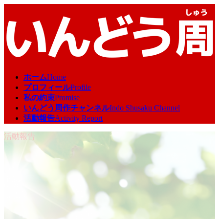
コ
ナ
ン
ビ
テ
ゲ
ン
ー
ツ
シ
へ
ョ
ス
ン
ホーム
Home
キ
に
プロフィール
Profile
ッ
移
私の約束
Promise
プ
動
いんどう周作チャンネル
Indo Shusaku Channel
活動報告
Activity Report
活動報告