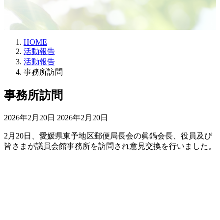
HOME
活動報告
活動報告
事務所訪問
事務所訪問
最
2026年2月20日
2026年2月20日
終
2月20日、愛媛県東予地区郵便局長会の眞鍋会長、役員及び
更
皆さまが議員会館事務所を訪問され意見交換を行いました。
新
日
時
: