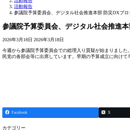
活動報告
活動報告
参議院予算委員会、デジタル社会推進本部 防災DXプ
参議院予算委員会、デジタル社会推進本
最
2026年3月18日
2026年3月18日
終
今週から参議院予算委員会での総理入り質疑が始まりました
更
民党の各部会等に出席しています。早期の予算成立に向けて
新
日
時
:
Facebook
X
カテゴリー