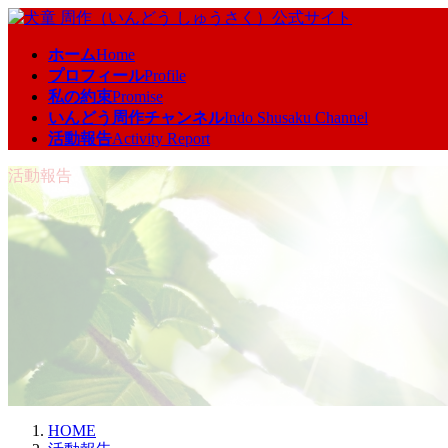
コ
ナ
ン
ビ
ホーム
Home
テ
ゲ
プロフィール
Profile
ン
ー
私の約束
Promise
ツ
シ
いんどう周作チャンネル
Indo Shusaku Channel
へ
ョ
活動報告
Activity Report
ス
ン
キ
に
活動報告
ッ
移
プ
動
HOME