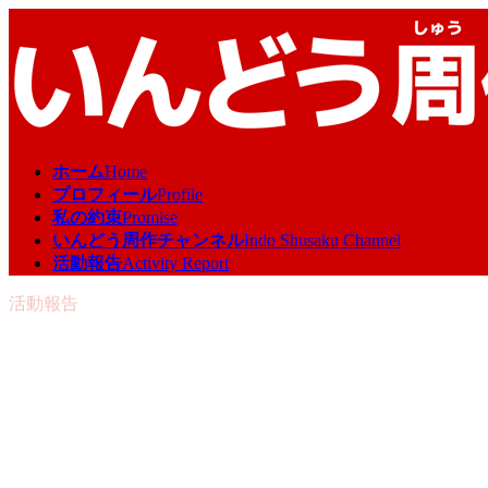
コ
ナ
ン
ビ
テ
ゲ
ン
ー
ツ
シ
へ
ョ
ス
ン
ホーム
Home
キ
に
プロフィール
Profile
ッ
移
私の約束
Promise
プ
動
いんどう周作チャンネル
Indo Shusaku Channel
活動報告
Activity Report
活動報告