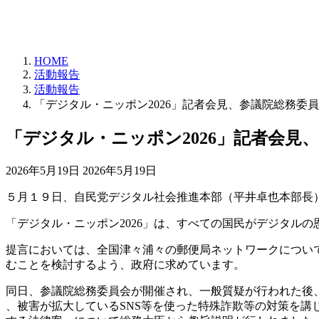
HOME
活動報告
活動報告
「デジタル・ニッポン2026」記者会見、参議院総務委
「デジタル・ニッポン2026」記者会見
最
2026年5月19日
2026年5月19日
終
５月１９日、自民党デジタル社会推進本部（平井卓也本部長）
更
新
「デジタル・ニッポン2026」は、すべての国民がデジタル
日
時
提言においては、全国津々浦々の郵便局ネットワークについ
:
むことを検討するよう、政府に求めています。
同日、参議院総務委員会が開催され、一般質疑が行われた後
、被害が拡大しているSNS等を使った特殊詐欺等の対策を