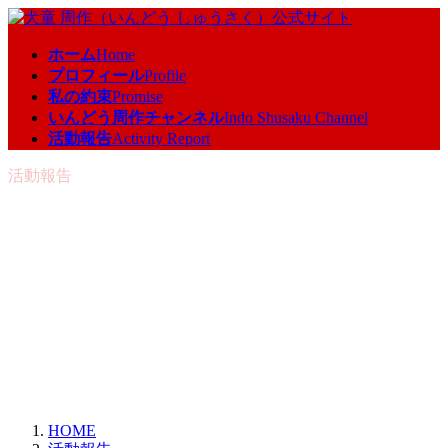
コ
ナ
ン
ビ
ホーム
Home
テ
ゲ
プロフィール
Profile
ン
ー
私の約束
Promise
ツ
シ
いんどう周作チャンネル
Indo Shusaku Channel
へ
ョ
活動報告
Activity Report
ス
ン
キ
に
活動報告
ッ
移
プ
動
HOME