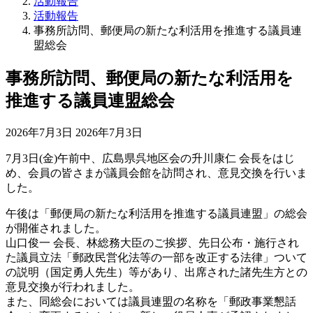
活動報告
活動報告
事務所訪問、郵便局の新たな利活用を推進する議員連
盟総会
事務所訪問、郵便局の新たな利活用を
推進する議員連盟総会
最
2026年7月3日
2026年7月3日
終
7月3日(金)午前中、広島県呉地区会の升川康仁 会長をはじ
更
め、会員の皆さまが議員会館を訪問され、意見交換を行いま
新
した。
日
時
午後は「郵便局の新たな利活用を推進する議員連盟」の総会
:
が開催されました。
山口俊一 会長、林総務大臣のご挨拶、先日公布・施行され
た議員立法「郵政民営化法等の一部を改正する法律」ついて
の説明（国定勇人先生）等があり、出席された諸先生方との
意見交換が行われました。
また、同総会においては議員連盟の名称を「郵政事業懇話