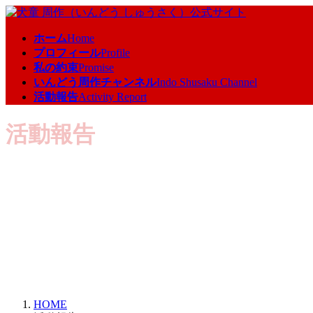
コ
ナ
ン
ビ
ホーム
Home
テ
ゲ
プロフィール
Profile
ン
ー
私の約束
Promise
ツ
シ
いんどう周作チャンネル
Indo Shusaku Channel
へ
ョ
活動報告
Activity Report
ス
ン
キ
に
活動報告
ッ
移
プ
動
HOME