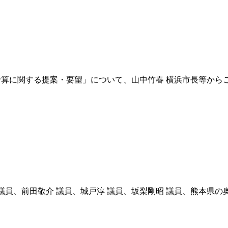
度予算に関する提案・要望」について、山中竹春 横浜市長等か
 議員、前田敬介 議員、城戸淳 議員、坂梨剛昭 議員、熊本県