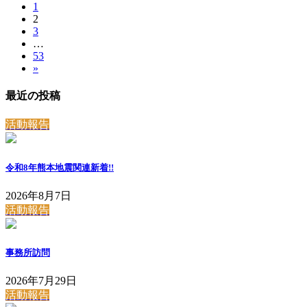
固
1
稿
固
2
定
固
3
定
ペ
の
…
定
ペ
ー
固
53
ペ
ペ
ー
ジ
»
定
ー
ジ
ー
ペ
ジ
最近の投稿
ー
ジ
ジ
活動報告
送
り
令和8年熊本地震関連
新着!!
2026年8月7日
活動報告
事務所訪問
2026年7月29日
活動報告