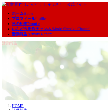
コ
ナ
ン
ビ
ホーム
Home
テ
ゲ
プロフィール
Profile
ン
ー
私の約束
Promise
ツ
シ
いんどう周作チャンネル
Indo Shusaku Channel
へ
ョ
活動報告
Activity Report
ス
ン
キ
に
活動報告
ッ
移
プ
動
HOME