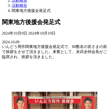
活動報告
活動報告
関東地方後援会発足式
関東地方後援会発足式
最
2024年10月9日
2024年10月19日
終
2024.10.09
更
いんどう周作関東地方後援会発足式で、80数名の皆さまの前
新
で挨拶をさせて頂きました。来賓として、末武全特会長がご
日
臨席され、挨拶を頂きました。
時
: