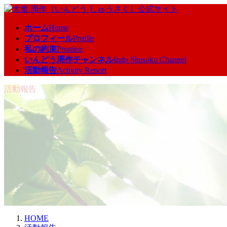
コ
ナ
ン
ビ
ホーム
Home
テ
ゲ
プロフィール
Profile
ン
ー
私の約束
Promise
ツ
シ
いんどう周作チャンネル
Indo Shusaku Channel
へ
ョ
活動報告
Activity Report
ス
ン
キ
に
活動報告
ッ
移
プ
動
HOME