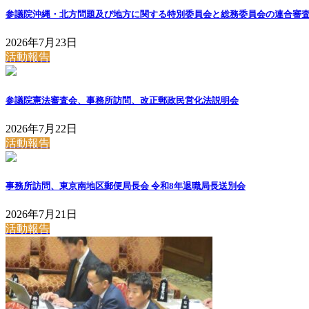
参議院沖縄・北方問題及び地方に関する特別委員会と総務委員会の連合審
2026年7月23日
活動報告
参議院憲法審査会、事務所訪問、改正郵政民営化法説明会
2026年7月22日
活動報告
事務所訪問、東京南地区郵便局長会 令和8年退職局長送別会
2026年7月21日
活動報告