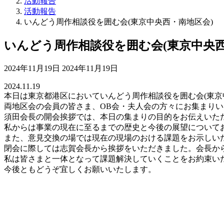
活動報告
活動報告
いんどう周作相談役を囲む会(東京中央西・南地区会)
いんどう周作相談役を囲む会(東京中央西
最
2024年11月19日
2024年11月19日
終
2024.11.19
更
本日は東京都港区においていんどう周作相談役を囲む会(東京
新
両地区会の会員の皆さま、OB会・夫人会の方々にお集まり
日
須田会長の開会挨拶では、本日の集まりの目的をお伝えいた
時
私からは事業の現在に至るまでの歴史と今後の展望について
:
また、意見交換の場では現在の現場のおける課題をお示しい
閉会に際しては志賀会長から挨拶をいただきました。会長か
私は皆さまと一体となって課題解決していくことをお約束い
今後ともどうぞ宜しくお願いいたします。