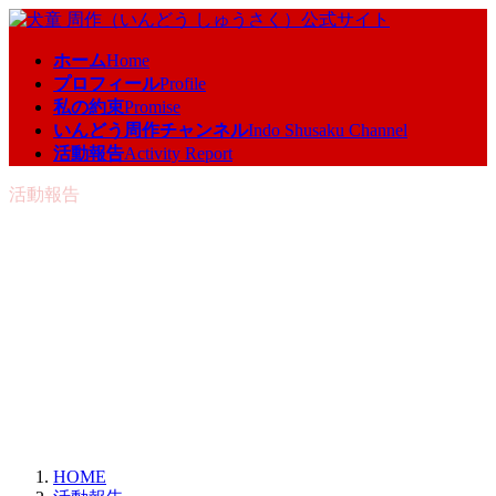
コ
ナ
ン
ビ
ホーム
Home
テ
ゲ
プロフィール
Profile
ン
ー
私の約束
Promise
ツ
シ
いんどう周作チャンネル
Indo Shusaku Channel
へ
ョ
活動報告
Activity Report
ス
ン
キ
に
活動報告
ッ
移
プ
動
HOME