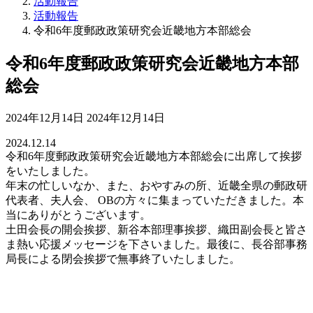
活動報告
活動報告
令和6年度郵政政策研究会近畿地方本部総会
令和6年度郵政政策研究会近畿地方本部
総会
最
2024年12月14日
2024年12月14日
終
2024.12.14
更
令和6年度郵政政策研究会近畿地方本部総会に出席して挨拶
新
をいたしました。
日
年末の忙しいなか、また、おやすみの所、近畿全県の郵政研
時
代表者、夫人会、 OBの方々に集まっていただきました。本
:
当にありがとうございます。
土田会長の開会挨拶、新谷本部理事挨拶、織田副会長と皆さ
ま熱い応援メッセージを下さいました。最後に、長谷部事務
局長による閉会挨拶で無事終了いたしました。