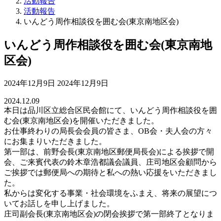
活動報告
活動報告
いんどう周作相談役を囲む会(東京南地区会)
いんどう周作相談役を囲む会(東京南地
区会)
最
2024年12月9日
2024年12月9日
終
2024.12.09
更
本日は品川区立総合区民会館にて、いんどう周作相談役を囲
新
む会(東京南地区会)を開催いただきました。
日
お仕事終わりの局長会会員の皆さま、OB会・夫人会の方々
時
にお集まりいただきました。
:
第一部は、前野会長(東京南地区郵便局長会)による挨拶で開
会、ご来賓代表の鈴木章浩都議会議員、庄司地区会顧問から
ご挨拶では郵便局への期待と私への熱い応援をいただきまし
た。
私からは変化する事業・社会環境をふまえ、将来の展望につ
いてお話しを申し上げました。
庄司副会長(東京南地区会)の閉会挨拶で第一部終了となりま