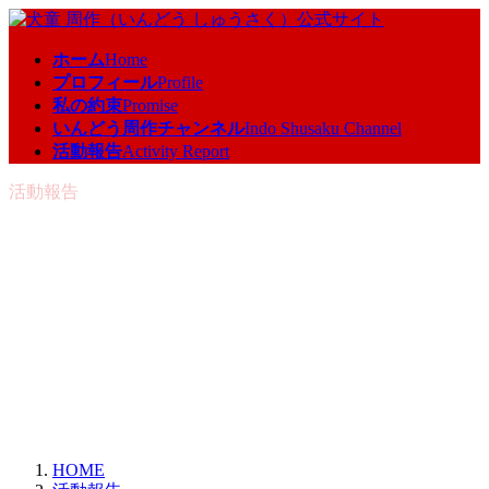
コ
ナ
ン
ビ
ホーム
Home
テ
ゲ
プロフィール
Profile
ン
ー
私の約束
Promise
ツ
シ
いんどう周作チャンネル
Indo Shusaku Channel
へ
ョ
活動報告
Activity Report
ス
ン
キ
に
活動報告
ッ
移
プ
動
HOME