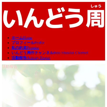
コ
ナ
ン
ビ
テ
ゲ
ン
ー
ツ
シ
へ
ョ
ス
ン
ホーム
Home
キ
に
プロフィール
Profile
ッ
移
私の約束
Promise
プ
動
いんどう周作チャンネル
Indo Shusaku Channel
活動報告
Activity Report
活動報告