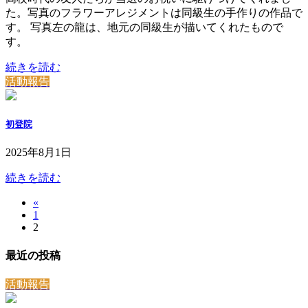
た。写真のフラワーアレジメントは同級生の手作りの作品で
す。 写真左の龍は、地元の同級生が描いてくれたもので
す。
続きを読む
活動報告
初登院
2025年8月1日
続きを読む
«
投
固
1
稿
固
2
定
定
ペ
の
最近の投稿
ペ
ー
ペ
ー
ジ
活動報告
ジ
ー