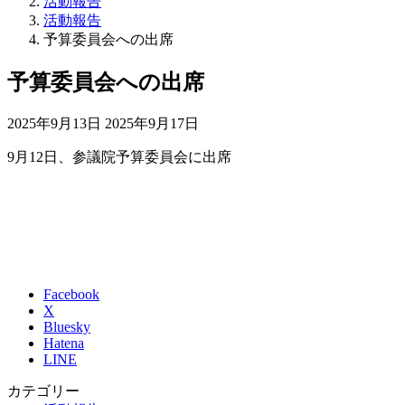
活動報告
活動報告
予算委員会への出席
予算委員会への出席
最
2025年9月13日
2025年9月17日
終
9月12日、参議院予算委員会に出席
更
新
日
時
:
Facebook
X
Bluesky
Hatena
LINE
カテゴリー