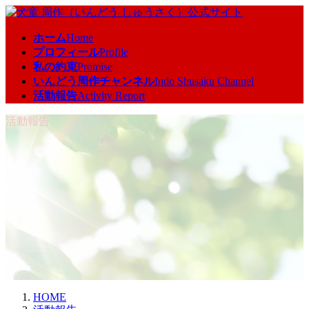
コ
ナ
ン
ビ
ホーム
Home
テ
ゲ
プロフィール
Profile
ン
ー
私の約束
Promise
ツ
シ
いんどう周作チャンネル
Indo Shusaku Channel
へ
ョ
活動報告
Activity Report
ス
ン
キ
に
活動報告
ッ
移
プ
動
HOME