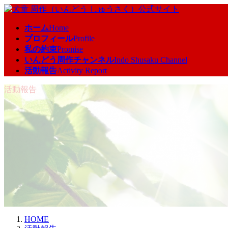
コ
ナ
ン
ビ
ホーム
Home
テ
ゲ
プロフィール
Profile
ン
ー
私の約束
Promise
ツ
シ
いんどう周作チャンネル
Indo Shusaku Channel
へ
ョ
活動報告
Activity Report
ス
ン
キ
に
活動報告
ッ
移
プ
動
HOME