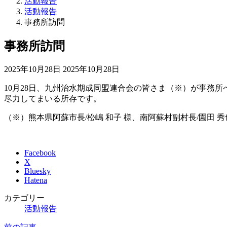
活動報告
活動報告
事務所訪問
事務所訪問
最
2025年10月28日
2025年10月28日
終
10月28日、九州治水期成同盟連合会の皆さま（※）が事務
更
尽力してまいる所存です。
新
日
（※）熊本県阿蘇市長/松嶋 和子 様、南阿蘇村副村長/園田 秀
時
:
Facebook
X
Bluesky
Hatena
カテゴリー
活動報告