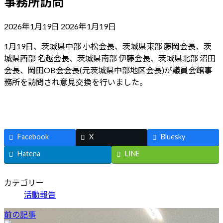
事務所訪問
最
2026年1月19日
2026年1月19日
終
1月19日、茨城県中部 小松会長、茨城県東部 藤岡会長、茨
更
城県西部 名越会長、茨城県南部 伊藤会長、茨城県北部 沼田
新
会長、岡田OB会会長(元茨城県中部地区会長)が議員会館事
日
務所を訪問され意見交換を行いました。
時
:
Facebook
X
Bluesky
Hatena
LINE
カテゴリー
活動報告
前の記事