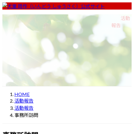
コ
ナ
ン
ビ
ホーム
Home
プロフィール
Profile
私の約束
Promise
活動
テ
ゲ
いんどう周作チャンネル
Indo Shusaku Channel
報告
ン
ー
活動報告
Activity Report
ツ
シ
へ
ョ
ス
ン
キ
に
ッ
移
プ
動
HOME
活動報告
活動報告
事務所訪問