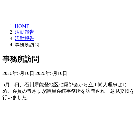
HOME
活動報告
活動報告
事務所訪問
事務所訪問
最
2026年5月16日
2026年5月16日
終
5月15日、石川県能登地区七尾部会から立川尚人理事はじ
更
め、会員の皆さまが議員会館事務所を訪問され、意見交換を
新
行いました。
日
時
: