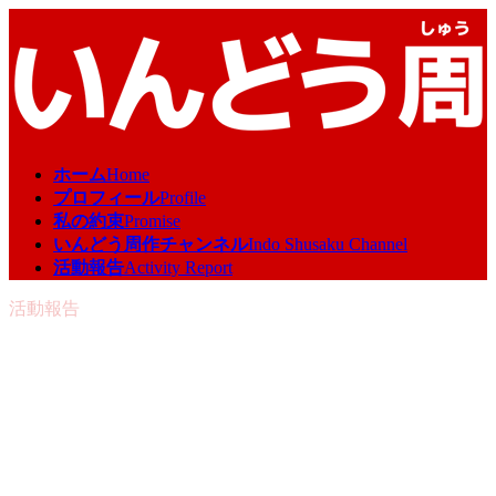
コ
ナ
ン
ビ
テ
ゲ
ン
ー
ツ
シ
へ
ョ
ス
ン
ホーム
Home
キ
に
プロフィール
Profile
ッ
移
私の約束
Promise
プ
動
いんどう周作チャンネル
Indo Shusaku Channel
活動報告
Activity Report
活動報告