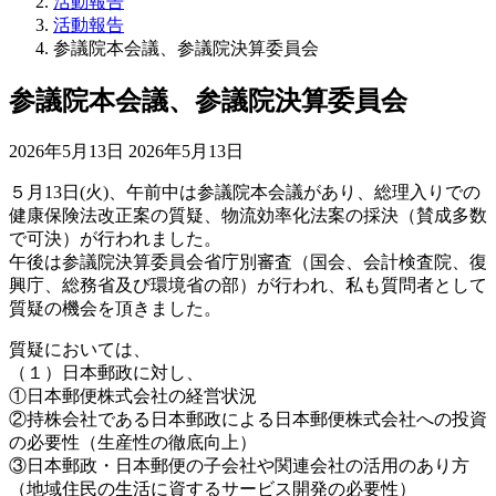
活動報告
活動報告
参議院本会議、参議院決算委員会
参議院本会議、参議院決算委員会
最
2026年5月13日
2026年5月13日
終
５月13日(火)、午前中は参議院本会議があり、総理入りでの
更
健康保険法改正案の質疑、物流効率化法案の採決（賛成多数
新
で可決）が行われました。
日
午後は参議院決算委員会省庁別審査（国会、会計検査院、復
時
興庁、総務省及び環境省の部）が行われ、私も質問者として
:
質疑の機会を頂きました。
質疑においては、
（１）日本郵政に対し、
①日本郵便株式会社の経営状況
②持株会社である日本郵政による日本郵便株式会社への投資
の必要性（生産性の徹底向上）
③日本郵政・日本郵便の子会社や関連会社の活用のあり方
（地域住民の生活に資するサービス開発の必要性）