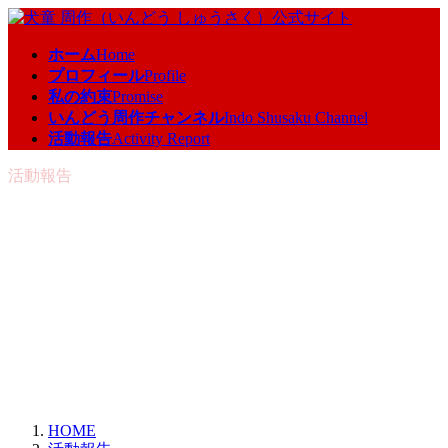
コ
ナ
ン
ビ
ホーム
Home
テ
ゲ
プロフィール
Profile
ン
ー
私の約束
Promise
ツ
シ
いんどう周作チャンネル
Indo Shusaku Channel
へ
ョ
活動報告
Activity Report
ス
ン
キ
に
活動報告
ッ
移
プ
動
HOME