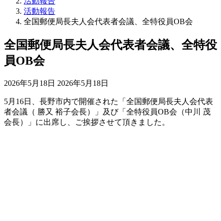
活動報告
活動報告
全国郵便局長夫人会代表者会議、全特役員OB会
全国郵便局長夫人会代表者会議、全特役
員OB会
最
2026年5月18日
2026年5月18日
終
5月16日、長野市内で開催された「全国郵便局長夫人会代表
更
者会議（ 勝又 裕子会長）」及び「全特役員OB会（中川 茂
新
会長）」に出席し、ご挨拶させて頂きました。
日
時
: