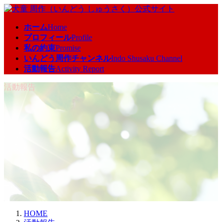
コ
ナ
ン
ビ
ホーム
Home
テ
ゲ
プロフィール
Profile
ン
ー
私の約束
Promise
ツ
シ
いんどう周作チャンネル
Indo Shusaku Channel
へ
ョ
活動報告
Activity Report
ス
ン
キ
に
活動報告
ッ
移
プ
動
HOME