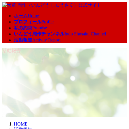
コ
ナ
ン
ビ
ホーム
Home
テ
ゲ
プロフィール
Profile
ン
ー
私の約束
Promise
ツ
シ
いんどう周作チャンネル
Indo Shusaku Channel
へ
ョ
活動報告
Activity Report
ス
ン
キ
に
活動報告
ッ
移
プ
動
HOME