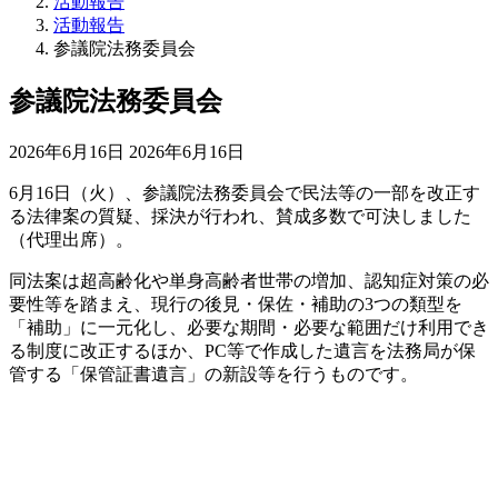
活動報告
活動報告
参議院法務委員会
参議院法務委員会
最
2026年6月16日
2026年6月16日
終
6月16日（火）、参議院法務委員会で民法等の一部を改正す
更
る法律案の質疑、採決が行われ、賛成多数で可決しました
新
（代理出席）。
日
時
同法案は超高齢化や単身高齢者世帯の増加、認知症対策の必
:
要性等を踏まえ、現行の後見・保佐・補助の3つの類型を
「補助」に一元化し、必要な期間・必要な範囲だけ利用でき
る制度に改正するほか、PC等で作成した遺言を法務局が保
管する「保管証書遺言」の新設等を行うものです。