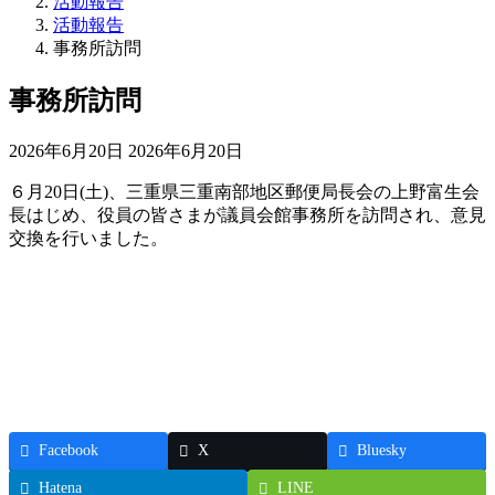
活動報告
活動報告
事務所訪問
事務所訪問
最
2026年6月20日
2026年6月20日
終
６月20日(土)、三重県三重南部地区郵便局長会の上野富生会
更
長はじめ、役員の皆さまが議員会館事務所を訪問され、意見
新
交換を行いました。
日
時
:
Facebook
X
Bluesky
Hatena
LINE