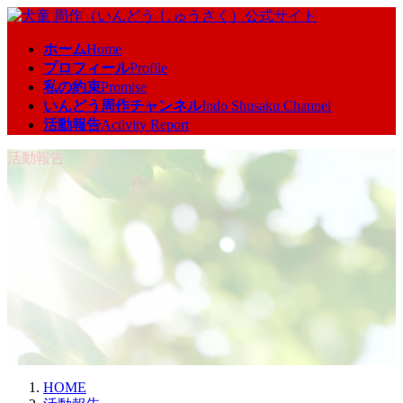
コ
ナ
ン
ビ
ホーム
Home
テ
ゲ
プロフィール
Profile
ン
ー
私の約束
Promise
ツ
シ
いんどう周作チャンネル
Indo Shusaku Channel
へ
ョ
活動報告
Activity Report
ス
ン
キ
に
活動報告
ッ
移
プ
動
HOME