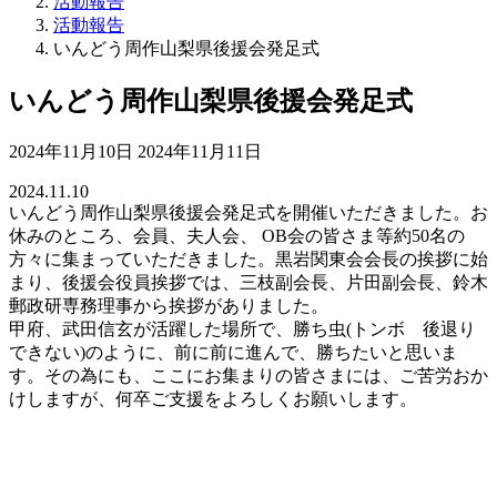
活動報告
活動報告
いんどう周作山梨県後援会発足式
いんどう周作山梨県後援会発足式
最
2024年11月10日
2024年11月11日
終
2024.11.10
更
いんどう周作山梨県後援会発足式を開催いただきました。お
新
休みのところ、会員、夫人会、 OB会の皆さま等約50名の
日
方々に集まっていただきました。黒岩関東会会長の挨拶に始
時
まり、後援会役員挨拶では、三枝副会長、片田副会長、鈴木
:
郵政研専務理事から挨拶がありました。
甲府、武田信玄が活躍した場所で、勝ち虫(トンボ 後退り
できない)のように、前に前に進んで、勝ちたいと思いま
す。その為にも、ここにお集まりの皆さまには、ご苦労おか
けしますが、何卒ご支援をよろしくお願いします。