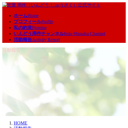
コ
ナ
ン
ビ
ホーム
Home
テ
ゲ
プロフィール
Profile
ン
ー
私の約束
Promise
ツ
シ
いんどう周作チャンネル
Indo Shusaku Channel
へ
ョ
活動報告
Activity Report
ス
ン
キ
に
活動報告
ッ
移
プ
動
HOME