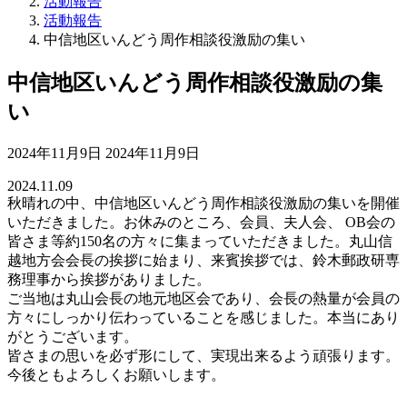
活動報告
活動報告
中信地区いんどう周作相談役激励の集い
中信地区いんどう周作相談役激励の集
い
最
2024年11月9日
2024年11月9日
終
2024.11.09
更
秋晴れの中、中信地区いんどう周作相談役激励の集いを開催
新
いただきました。お休みのところ、会員、夫人会、 OB会の
日
皆さま等約150名の方々に集まっていただきました。丸山信
時
越地方会会長の挨拶に始まり、来賓挨拶では、鈴木郵政研専
:
務理事から挨拶がありました。
ご当地は丸山会長の地元地区会であり、会長の熱量が会員の
方々にしっかり伝わっていることを感じました。本当にあり
がとうございます。
皆さまの思いを必ず形にして、実現出来るよう頑張ります。
今後ともよろしくお願いします。