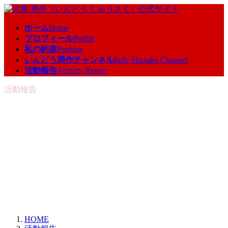
コ
ナ
ン
ビ
ホーム
Home
テ
ゲ
プロフィール
Profile
ン
ー
私の約束
Promise
ツ
シ
いんどう周作チャンネル
Indo Shusaku Channel
へ
ョ
活動報告
Activity Report
ス
ン
キ
に
活動報告
ッ
移
プ
動
HOME