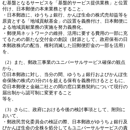
む基盤となるサービスを「基盤的サービス提供業務」と位置
付け、日本郵便の本来業務とすること、
・日本郵政に、ゆうちょ銀行、かんぽ生命の株式売却益等を
原資とする「地域貢献基金」の設置を義務付け、日本郵便に
よる地域貢献業務の実施を努力義務化、
・郵便局ネットワークの維持、活用に要する費用の一部に充
てるための新たな交付金の創設（財源として、政府保有の日
本郵政株式の配当、権利消滅した旧郵便貯金の一部を活用）
を、
（2）また、郵政三事業のユニバーサルサービス確保の観点
から、
①日本郵政に対し、当分の間、ゆうちょ銀行およびかんぽ生
命保険の株式の3分の1を超える保有を義務付けるとともに、
②日本郵便と金融二社との間の窓口業務契約について現行の
届出制から認可制に変更すること
等を、
（3）さらに、政府における今後の検討事項として、附則に
おいて、
・郵政民営化委員会の検証の際、日本郵政がゆうちょ銀行及
びかんぽ生命の全株を処分してもユニバーサルサービスの責