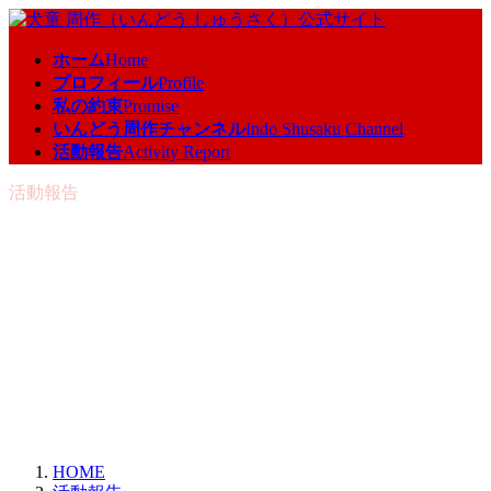
コ
ナ
ン
ビ
ホーム
Home
テ
ゲ
プロフィール
Profile
ン
ー
私の約束
Promise
ツ
シ
いんどう周作チャンネル
Indo Shusaku Channel
へ
ョ
活動報告
Activity Report
ス
ン
キ
に
活動報告
ッ
移
プ
動
HOME