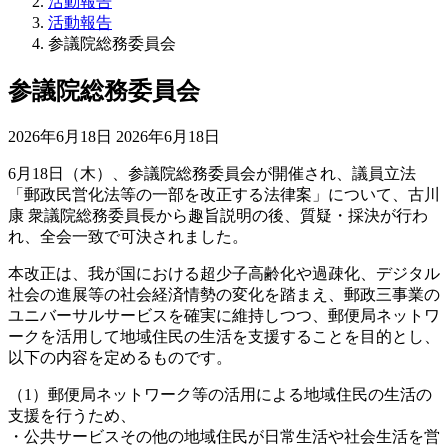
活動報告
活動報告
参議院総務委員会
参議院総務委員会
最
2026年6月18日
2026年6月18日
終
6月18日（木）、参議院総務委員会が開催され、議員立法
更
「郵政民営化法等の一部を改正する法律案」について、古川
新
康 衆議院総務委員長から趣旨説明の後、質疑・採決が行わ
日
れ、全会一致で可決されました。
時
:
本改正は、我が国における超少子高齢化や過疎化、デジタル
社会の進展等の社会経済情勢の変化を踏まえ、郵政三事業の
ユニバーサルサービスを確実に維持しつつ、郵便局ネットワ
ークを活用して地域住民の生活を支援することを目的とし、
以下の内容を定めるものです。
（1）郵便局ネットワーク等の活用による地域住民の生活の
支援を行うため、
・公共サービスその他の地域住民が日常生活や社会生活を営